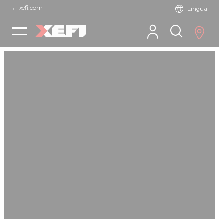
← xefi.com
Lingua
Skip
to
Trovi
content
la
sua
agenz
Locali
Accueil
»
Le nostre soluzioni
LE NOSTRE
SOLUZIONI