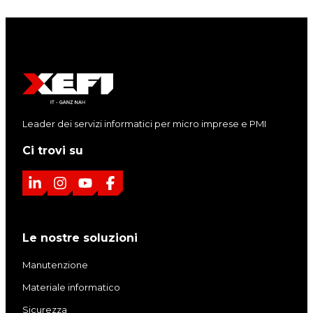
Leader dei servizi informatici per micro imprese e PMI
Ci trovi su
L
I
Y
F
i
n
o
a
n
s
u
c
Le nostre soluzioni
k
t
T
e
e
a
u
b
Manutenzione
d
g
b
o
Materiale informatico
I
r
e
o
Sicurezza
n
a
k