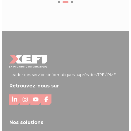
Leader des services informatiques auprès des TPE / PME
Retrouvez-nous sur
L
I
Y
F
i
n
o
a
n
s
u
c
Nos solutions
k
t
T
e