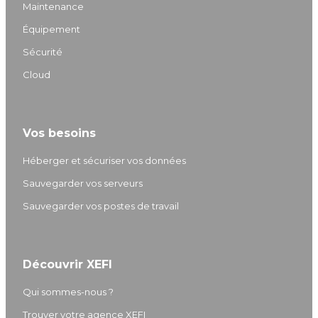
e
a
u
b
Maintenance
d
g
b
o
Équipement
I
r
e
o
Sécurité
n
a
k
m
Cloud
Vos besoins
Héberger et sécuriser vos données
Sauvegarder vos serveurs
Sauvegarder vos postes de travail
Découvrir XEFI
Qui sommes-nous ?
Trouver votre agence XEFI