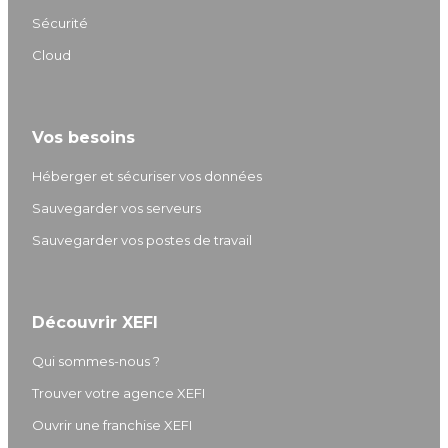
I
r
e
o
Sécurité
n
a
k
m
Cloud
Vos besoins
Héberger et sécuriser vos données
Sauvegarder vos serveurs
Sauvegarder vos postes de travail
Découvrir XEFI
Qui sommes-nous ?
Trouver votre agence XEFI
Ouvrir une franchise XEFI