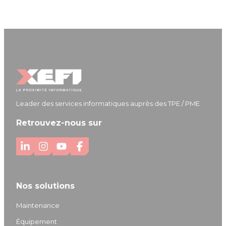
Leader des services informatiques auprès des TPE / PME
Retrouvez-nous sur
L
I
Y
F
i
n
o
a
n
s
u
c
Nos solutions
k
t
T
e
e
a
u
b
Maintenance
d
g
b
o
Équipement