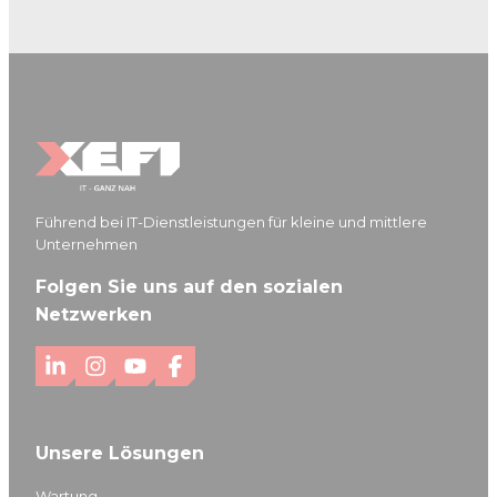
Führend bei IT-Dienstleistungen für kleine und mittlere
Unternehmen
Folgen Sie uns auf den sozialen
Netzwerken
L
I
Y
F
i
n
o
a
n
s
u
c
Unsere Lösungen
k
t
T
e
e
a
u
b
Wartung