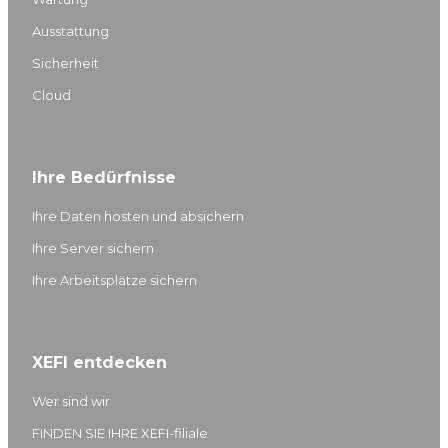
d
g
b
o
Ausstattung
I
r
e
o
Sicherheit
n
a
k
m
Cloud
Ihre Bedürfnisse
Ihre Daten hosten und absichern
Ihre Server sichern
Ihre Arbeitsplätze sichern
XEFI entdecken
Wer sind wir
FINDEN SIE IHRE XEFI-filiale