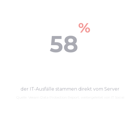
%
58
der IT-Ausfälle stammen direkt vom Server
Quelle: Veeam Data Protection Report, weitergeleitet von IT Social