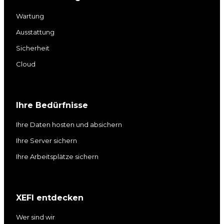
k
t
T
e
e
a
u
b
Wartung
d
g
b
o
Ausstattung
I
r
e
o
Sicherheit
n
a
k
m
Cloud
Ihre Bedürfnisse
Ihre Daten hosten und absichern
Ihre Server sichern
Ihre Arbeitsplätze sichern
XEFI entdecken
Wer sind wir