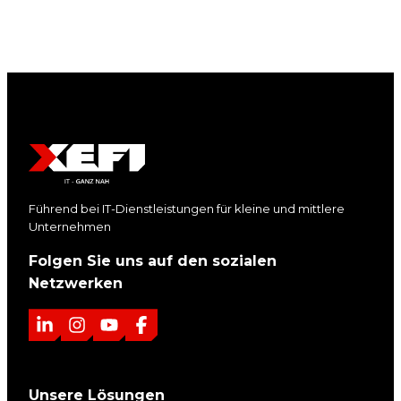
Führend bei IT-Dienstleistungen für kleine und mittlere
Unternehmen
Folgen Sie uns auf den sozialen
Netzwerken
L
I
Y
F
i
n
o
a
n
s
u
c
Unsere Lösungen