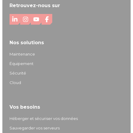
Retrouvez-nous sur
L
I
Y
F
i
n
o
a
n
s
u
c
Nos solutions
k
t
T
e
e
a
u
b
Maintenance
d
g
b
o
Équipement
I
r
e
o
Sécurité
n
a
k
m
Cloud
Vos besoins
Héberger et sécuriser vos données
Sauvegarder vos serveurs