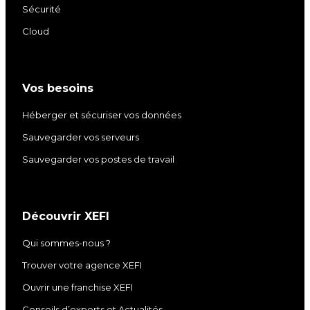
Sécurité
n
a
k
m
Cloud
Vos besoins
Héberger et sécuriser vos données
Sauvegarder vos serveurs
Sauvegarder vos postes de travail
Découvrir XEFI
Qui sommes-nous ?
Trouver votre agence XEFI
Ouvrir une franchise XEFI
Conseils d’experts et Actualités