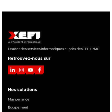
Leader des services informatiques auprès des TPE / PME
Retrouvez-nous sur
L
I
Y
F
i
n
o
a
n
s
u
c
Nos solutions
k
t
T
e
e
a
u
b
Maintenance
d
g
b
o
Équipement
I
r
e
o