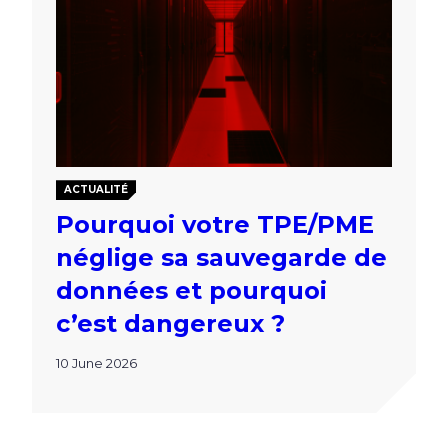
ACTUALITÉ
Pourquoi votre TPE/PME
néglige sa sauvegarde de
données et pourquoi
c’est dangereux ?
10 June 2026