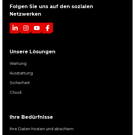
Folgen Sie uns auf den sozialen
Netzwerken
L
I
Y
F
i
n
o
a
n
s
u
c
Unsere Lösungen
k
t
T
e
e
a
u
b
Wartung
d
g
b
o
Ausstattung
I
r
e
o
Sicherheit
n
a
k
m
Cloud
Ihre Bedürfnisse
Ihre Daten hosten und absichern