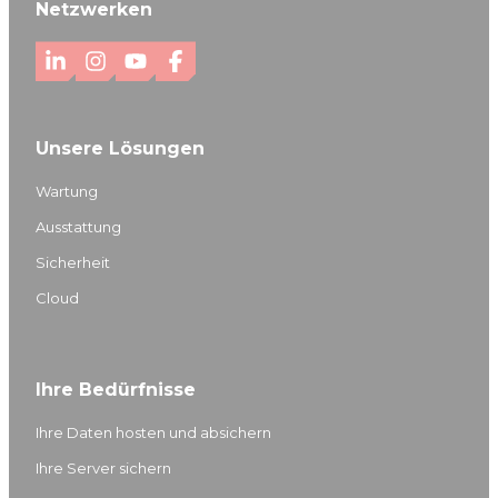
Netzwerken
L
I
Y
F
i
n
o
a
n
s
u
c
Unsere Lösungen
k
t
T
e
e
a
u
b
Wartung
d
g
b
o
Ausstattung
I
r
e
o
Sicherheit
n
a
k
m
Cloud
Ihre Bedürfnisse
Ihre Daten hosten und absichern
Ihre Server sichern